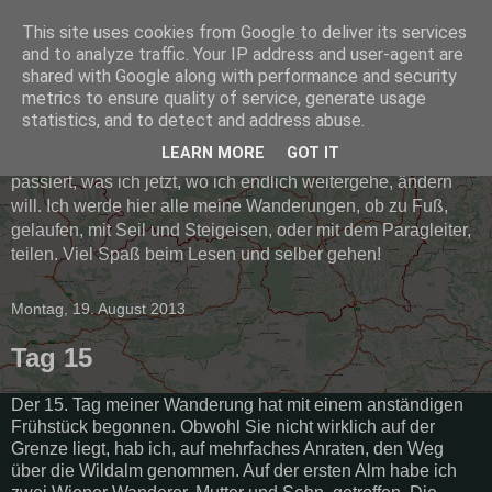
This site uses cookies from Google to deliver its services
Mich's Wanderlust Blog
and to analyze traffic. Your IP address and user-agent are
shared with Google along with performance and security
metrics to ensure quality of service, generate usage
Der Grundgedanken für dieses Blog war meine lange
statistics, and to detect and address abuse.
geplante Umwanderung der Steiermark zu dokumentieren.
LEARN MORE
GOT IT
Seit ich damit begonnen habe ist viel unprotokolliert
passiert, was ich jetzt, wo ich endlich weitergehe, ändern
will. Ich werde hier alle meine Wanderungen, ob zu Fuß,
gelaufen, mit Seil und Steigeisen, oder mit dem Paragleiter,
teilen. Viel Spaß beim Lesen und selber gehen!
Montag, 19. August 2013
Tag 15
Der 15. Tag meiner Wanderung hat mit einem anständigen
Frühstück begonnen. Obwohl Sie nicht wirklich auf der
Grenze liegt, hab ich, auf mehrfaches Anraten, den Weg
über die Wildalm genommen. Auf der ersten Alm habe ich