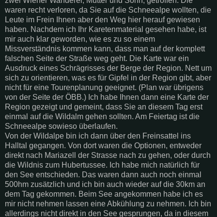
zwei Wiener Wanderer, Mutter und Sohn, getroffen. Die
waren recht verloren, da Sie auf die Schneealpe wollten, die
Leute im Frein Ihnen aber den Weg hier herauf gewiesen
haben. Nachdem ich Ihr Karetenmaterial gesehen habe, ist
mir auch klar geworden, wie es zu so einem
Missverständnis kommen kann, dass man auf der komplett
falschen Seite der Straße weg geht. Die Karte war ein
Ausdruck eines Schrägrisses der Berge der Region. Nett um
sich zu orientieren, was es für Gipfel in der Region gibt, aber
nicht für eine Tourenplanung geeignet. (Plan war übrigens
von der Seite der ÖBB.) Ich habe Ihnen dann eine Karte der
Region gezeigt und gemeint, dass Sie an diesem Tag erst
einmal auf die Wildalm gehen sollten. Am Feiertag ist die
Schneealpe sowieso überlaufen.
Von der Wildalpe bin ich dann über den Freinsattel ins
Halltal gegangen. Von dort waren die Optionen, entweder
direkt nach Mariazell der Strasse nach zu gehen, oder durch
die Wildnis zum Hubertussee. Ich habe mich natürlich für
den See entschieden. Das waren dann auch noch einmal
500hm zusätzlich und ich bin auch wieder auf die 30km an
dem Tag gekommen. Beim See angekommen habe ich es
mir nicht nehmen lassen eine Abkühlung zu nehmen. Ich bin
allerdings nicht direkt in den See gesprungen, da in diesem