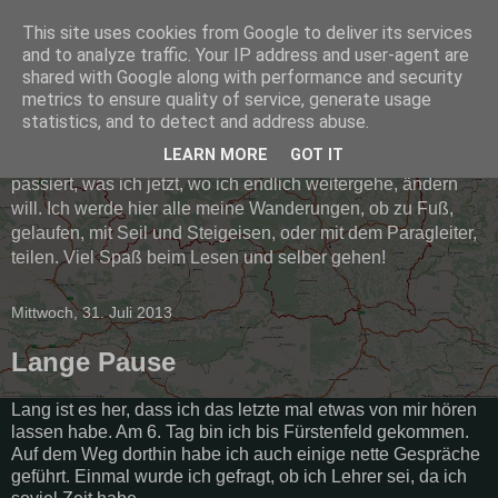
This site uses cookies from Google to deliver its services
Mich's Wanderlust Blog
and to analyze traffic. Your IP address and user-agent are
shared with Google along with performance and security
metrics to ensure quality of service, generate usage
Der Grundgedanken für dieses Blog war meine lange
statistics, and to detect and address abuse.
geplante Umwanderung der Steiermark zu dokumentieren.
LEARN MORE
GOT IT
Seit ich damit begonnen habe ist viel unprotokolliert
passiert, was ich jetzt, wo ich endlich weitergehe, ändern
will. Ich werde hier alle meine Wanderungen, ob zu Fuß,
gelaufen, mit Seil und Steigeisen, oder mit dem Paragleiter,
teilen. Viel Spaß beim Lesen und selber gehen!
Mittwoch, 31. Juli 2013
Lange Pause
Lang ist es her, dass ich das letzte mal etwas von mir hören
lassen habe. Am 6. Tag bin ich bis Fürstenfeld gekommen.
Auf dem Weg dorthin habe ich auch einige nette Gespräche
geführt. Einmal wurde ich gefragt, ob ich Lehrer sei, da ich